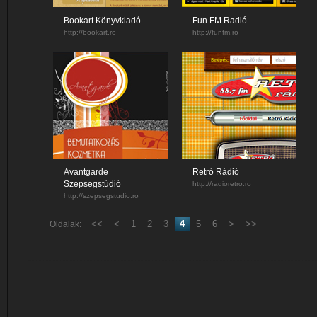
Bookart Könyvkiadó
Fun FM Radió
http://bookart.ro
http://funfm.ro
Avantgarde
Retró Rádió
Szepsegstúdió
http://radioretro.ro
http://szepsegstudio.ro
<<
<
1
2
3
4
5
6
>
>>
Oldalak: